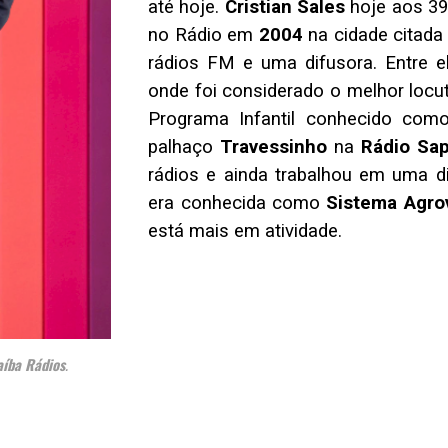
até hoje.
Cristian Sales
hoje aos 39 
no Rádio em
2004
na cidade citad
rádios FM e uma difusora. Entre 
onde foi considerado o melhor locut
Programa Infantil conhecido com
palhaço
Travessinho
na
Rádio Sa
rádios e ainda trabalhou em uma 
era conhecida como
Sistema Agrov
está mais em atividade.
aíba Rádios
.