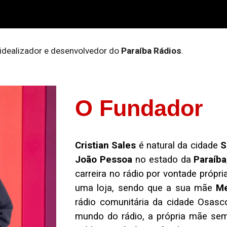
ip to main content
Skip to navigat
idealizador e desenvolvedor do
Paraíba Rádios
.
O Fundador
Cristian Sales
é natural da cidade
S
João Pessoa
no estado da
Paraíba
carreira no rádio por vontade próp
uma loja, sendo que a sua mãe
Me
rádio comunitária da cidade Osas
mundo do rádio, a própria mãe sem