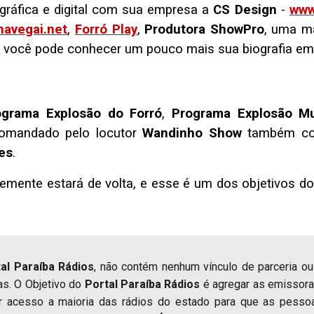
gráfica e digital com sua empresa a
CS Design
-
www
navegai.net
,
Forró Play
,
Produtora ShowPro
, uma m
l você pode conhecer um pouco mais sua biografia e
ograma Explosão do Forró
,
Programa Explosão Mu
omandado pelo locutor
Wandinho Show
também co
es
.
ente estará de volta, e esse é um dos objetivos do 
al Paraíba Rádios
, não contém nenhum vínculo de parceria o
das. O Objetivo do
Portal Paraíba Rádios
é agregar as emissora
tar acesso a maioria das rádios do estado para que as pess